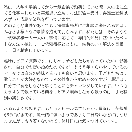
私は，大学を卒業してから一般企業で勤務していた際，人の役に立
てる仕事をしたいと突然思い立ち，司法試験を受け，弁護士登録以
来ずっと広島で業務を行っています。
どのような事件であっても，法律事務所にご相談に来られる方は，
みなさま様々なご事情を抱えておられます。私たちは，そのような
ご依頼者様一人一人のご事情に応じて，専門的知見に基づいたベス
トな方法を検討し，ご依頼者様とともに，納得のいく解決を目指
し，日々精進しています。
趣味はピアノ演奏です。はじめ，子どもたちが習っていたのに影響
され，自分でも習い始めたのですが，もう５年くらいやっているの
で，今では自分の趣味と言っても良いと思います。子どもたちは，
歌うことが大好きなので，その伴奏から始めたのですが，最近は，
自分で伴奏をしながら歌うことにもチャレンジしています。いつも
カラオケで歌っている曲を，ピアノ演奏しながら歌うのは，また格
別の楽しさです。
お酒もよく飲みます。もともとビール党でしたが，最近は，芋焼酎
が特に好きです。遺伝的に強いようであまり二日酔いなどにはなり
ませんが，もう若くないので，休肝日には気をつけています。