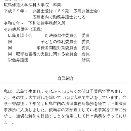
広島修道大学法科大学院　卒業

平成２９年～　弁護士登録（６９期　広島弁護士会）

　　　　　　　広島市内で勤務弁護士となる

令和６年～　下川法律事務所入所

その他所属等（現職）　

　広島弁護士会　　　司法修習生委員会　委員

　同　　　　　　　子どもの権利委員会　委員

　同　　　　　　消費者問題対策委員会　委員

　同　犯罪被害者の支援に関する委員会　委員

　労働弁護団　　　　　　　　　　　　　所属　

自己紹介
私は，広島で生まれ，それからしばらくの間は千葉県で育ちまし
た。その後，大学時代を除いて，ほぼ広島で生活をしています。弁
護士登録後，７年間，広島市内の法律事務所勤務を経て，下川法律
事務所に入所しました。依頼者の方が直面している事案を丁寧に分
析し，適切な解決を目指すことを信条にして日々業務を行っており
ます。