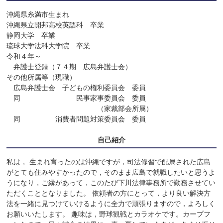
沖縄県糸満市生まれ

沖縄県立開邦高校英語科　卒業

静岡大学　卒業

琉球大学法科大学院　卒業

令和４年～

　弁護士登録（７４期　広島弁護士会）

その他所属等（現職）

　広島弁護士会　子どもの権利委員会　委員　　　　　　　　　　

　同　　　　　　　　民事家事委員会　委員

　　　　　　　　　　　　　（家裁部会所属）

　同　　　　　消費者問題対策委員会　委員　　　　
自己紹介
私は， 生まれ育ったのは沖縄ですが，司法修習で配属された広島
がとても住みやすかったので，そのまま広島で就職したいと思うよ
うになり，ご縁があって，このたび下川法律事務所で勤務させてい
ただくこととなりました。 依頼者の方にとって，より良い解決方
法を一緒に見つけていけるように全力で頑張りますので，よろしく
お願いいたします。 趣味は，野球観戦とカラオケです。カープフ