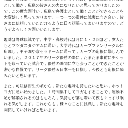
として働き，広島の皆さんの力になりたいと思っておりましたの
で，この度念願叶い，広島で弁護士として働くことができることを
大変嬉しく思っております。一つ一つの案件に誠実に向き合い，皆
さまに信頼していただけるように日々頑張ってまいりますので，ど
うぞよろしくお願いいたします。
趣味は野球観戦です。中学・高校時代は月に１・２回ほど，友人た
ちとマツダスタジアムに通い，大学時代はカープファンサークルに
所属し，甲子園や京セラドームに通って，カープの応援に勤しんで
いました。２０１７年のリーグ優勝の際に，たまたま事前にチケッ
トを取っていた試合で，優勝の瞬間に立ち会うことができたことが
密かな自慢です。リーグ優勝＆日本一を目指し，今後とも応援に励
みたいと思います。
また，司法修習生の頃から，新たな趣味を持ちたいと思い，ホット
ヨガに通い始めました。１時間集中してヨガをすることで，運動不
足が解消されるのはもちろん，気持ちが落ち着いて夜もぐっすり眠
れる気がします。これからも，様々なことに挑戦し，新たな趣味を
開拓していければと思います。