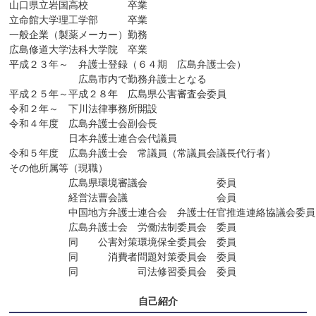
山口県立岩国高校　　　　卒業

立命館大学理工学部　　　卒業

一般企業（製薬メーカー）勤務

広島修道大学法科大学院　卒業

平成２３年～　弁護士登録（６４期　広島弁護士会）

　　　　　　　広島市内で勤務弁護士となる

平成２５年～平成２８年　広島県公害審査会委員

令和２年～　下川法律事務所開設

令和４年度　広島弁護士会副会長　　

　　　　　　日本弁護士連合会代議員

令和５年度　広島弁護士会　常議員（常議員会議長代行者）

その他所属等（現職）

　　　　　　広島県環境審議会　　　　　　　委員

　　　　　　経営法曹会議　　　　　　　　　会員　　　　　　

　　　　　　中国地方弁護士連合会　弁護士任官推進連絡協議会委員
　　　　　　広島弁護士会　労働法制委員会　委員

　　　　　　同　　公害対策環境保全委員会　委員

　　　　　　同　　　消費者問題対策委員会　委員

　　　　　　同　　　　　　司法修習委員会　委員　　　　　　　
自己紹介