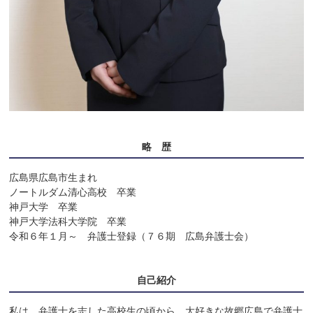
略 歴
広島県広島市生まれ

ノートルダム清心高校　卒業

神戸大学　卒業

神戸大学法科大学院　卒業

令和６年１月～　弁護士登録（７６期　広島弁護士会）

自己紹介
私は，弁護士を志した高校生の頃から，大好きな故郷広島で弁護士