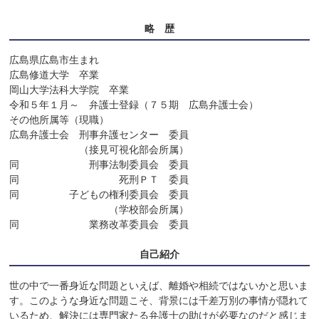
略 歴
広島県広島市生まれ

広島修道大学　卒業

岡山大学法科大学院　卒業

令和５年１月～　弁護士登録（７５期　広島弁護士会）

その他所属等（現職）

広島弁護士会　刑事弁護センター　委員

　　　　　　　（接見可視化部会所属）

同　　　　　　　刑事法制委員会　委員

同　　　　　　　　　　死刑ＰＴ　委員

同　　　　　子どもの権利委員会　委員

　　　　　　　　　　（学校部会所属）

同　　　　　　　業務改革委員会　委員
自己紹介
世の中で一番身近な問題といえば、離婚や相続ではないかと思いま
す。このような身近な問題こそ、背景には千差万別の事情が隠れて
いるため、解決には専門家たる弁護士の助けが必要なのだと感じま