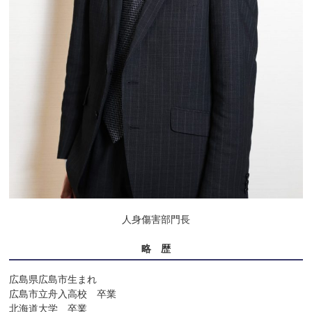
人身傷害部門長
略 歴
広島県広島市生まれ

広島市立舟入高校　卒業

北海道大学　卒業
