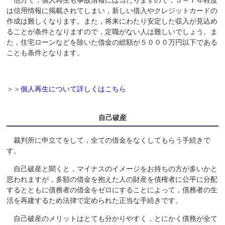
他方で，個人再生も事故情報には当たりますので，５～７年程度
は信用情報に掲載されてしまい，新しい借入やクレジットカードの
作成は難しくなります。また，将来にわたり安定した収入が見込め
ることが条件となりますので，定職がない人は難しいでしょう。ま
た，住宅ローンなどを除いた借金の総額が５０００万円以下である
ことも条件となります。
＞＞
個人再生について詳しくはこちら
自己破産
裁判所に申立てをして，全ての借金をなくしてもらう手続きで
す。
自己破産と聞くと，マイナスのイメージをお持ちの方が多いかと
思われますが，多額の借金を抱えた人の財産を債権者に公平に分配
するとともに債務者の借金をゼロにすることによって，債務者の生
活を再建するため法律で定められた正当な手続きです。
自己破産のメリットはとても分かりやすく，とにかく債務が全て