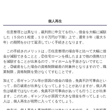
個人再生
任意整理とは異なり，裁判所に申立てを行い，借金を大幅に減額
した（５分の１程度，１００万円が下限）上で，通常３年（最大５
年）の期間をかけて返済していく手続きとなります。
この手続きのメリットは，①任意整理の場合等と比べて大幅に借
金が減額できることと，②住宅ローンを残したままで他の債務だけ
を減額することが出来るので，マイホームを手放さないですむこ
と，③破産をした場合の資格制限破産の対象外となりますので，職
業制限，資格制限を受けなくてすむことです。
加えて，④ギャンブル等が原因の借金の場合，免責不許可事由とい
って，自己破産が出来なくなってしまうことがありますが，個人再
生は破産ではないため，免責不許可事由があっても行うことが出来
ます。このため，ギャンブルが原因で大きな借金を作ってしまった
人は，個人再生が視野に入ってくるでしょう。