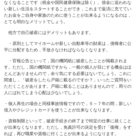
なくなることです（税金や国民健康保険は除く）。借金に追われな
い新しい生活をスタートすることができ，これまで返済に充ててい
たお金をご自身や家族のために使うことが出来るようになるのは，
とても明白なメリットでしょう。
他方で自己破産にはデメリットもあります。
・原則としてマイホームや新しい自動車等の財産は，債権者に公
平に分配するため，手放さなければならなくなります。
・官報公告といって，国の機関紙に破産したことが掲載されま
す。ただし，国の機関紙ですから，一般の個人が目にする機会はほ
とんどありませんので，余り気にする必要はないでしょう。これに
関連し，「破産をしたら戸籍に載るのですか？」いったご質問をい
ただくことがあります。戸籍に載ることはありませんので，周りの
人にばれてしまう心配は少ないでしょう。
・個人再生の場合と同様事故情報ですので，５～７年の間，新しい
借入やクレジットカードを使うことが出来なくなります。
・資格制限といって，破産手続きの終了まで特定の仕事に就くこと
が出来なくなります。ただし，免責許可の決定を受け「復権」をす
れば，再び職業や資格に付くことが出来るようになります。