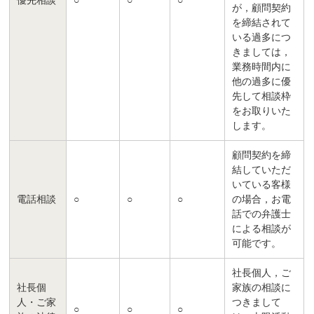
優先相談
○
○
○
が，顧問契約
を締結されて
いる過多につ
きましては，
業務時間内に
他の過多に優
先して相談枠
をお取りいた
します。
顧問契約を締
結していただ
いている客様
電話相談
○
○
○
の場合，お電
話での弁護士
による相談が
可能です。
社長個人，ご
社長個
家族の相談に
人・ご家
つきまして
○
○
○