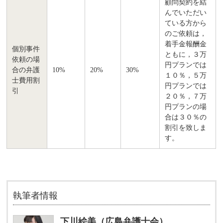
顧問契約を結
んでいただい
ている方から
のご依頼は，
着手金報酬金
個別事件
ともに，３万
依頼の場
円プランでは
合の弁護
10%
20%
30%
１０％，５万
士費用割
円プランでは
引
２０％，７万
円プランの場
合は３０％の
割引を致しま
す。
執筆者情報
下川絵美（広島弁護士会）