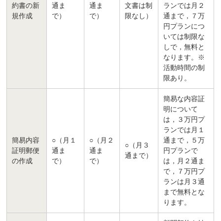
約書の新
通ま
通ま
文書は制
ランでは月２
規作成
で）
で）
限なし）
通まで，７万
円プランにつ
いては制限な
しで，無料と
なります。※
活動時間の制
限あり。
簡易な内容証
明について
は，３万円プ
ランでは月１
簡易内容
○（月１
○（月２
通まで，５万
○（月３
証明郵便
通ま
通ま
円プランで
通まで）
の作成
で）
で）
は，月２通ま
で，７万円プ
ランは月３通
まで無料とな
ります。