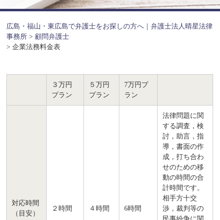
広島・福山・東広島で弁護士をお探しの方へ｜弁護士法人晴星法律
事務所
>
顧問弁護士
>
企業法務料金表
３万円
５万円
7万円プ
プラン
プラン
ラン
法律問題に関
する調査，検
討，助言，指
導，書面の作
成，打ち合わ
せのための移
動の時間の合
計時間です。
相手方十交
対応時間
２時間
４時間
6時間
渉，裁判等の
（目安）
民事紛争に関