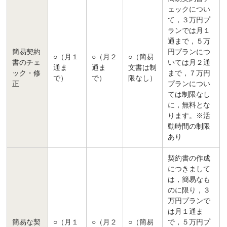
ェックについ
て，３万円プ
ランでは月１
通まで，５万
簡易契約
円プランにつ
○（月１
○（月２
○（簡易
書のチェ
いては月２通
通ま
通ま
文書は制
ック・修
まで，７万円
で）
で）
限なし）
正
プランについ
ては制限なし
に，無料とな
ります。※活
動時間の制限
あり
契約書の作成
につきまして
は，簡易なも
のに限り，３
万円プランで
は月１通ま
簡易な契
○（月１
○（月２
○（簡易
で，５万円プ