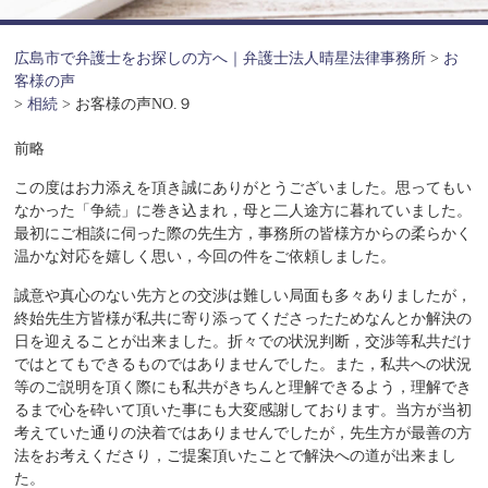
広島市で弁護士をお探しの方へ｜弁護士法人晴星法律事務所
>
お
客様の声
>
相続
>
お客様の声NO.９
前略
この度はお力添えを頂き誠にありがとうございました。思ってもい
なかった「争続」に巻き込まれ，母と二人途方に暮れていました。
最初にご相談に伺った際の先生方，事務所の皆様方からの柔らかく
温かな対応を嬉しく思い，今回の件をご依頼しました。
誠意や真心のない先方との交渉は難しい局面も多々ありましたが，
終始先生方皆様が私共に寄り添ってくださったためなんとか解決の
日を迎えることが出来ました。折々での状況判断，交渉等私共だけ
ではとてもできるものではありませんでした。また，私共への状況
等のご説明を頂く際にも私共がきちんと理解できるよう，理解でき
るまで心を砕いて頂いた事にも大変感謝しております。当方が当初
考えていた通りの決着ではありませんでしたが，先生方が最善の方
法をお考えくださり，ご提案頂いたことで解決への道が出来まし
た。